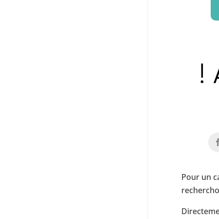
!
Pour un ca
rechercho
Directemen