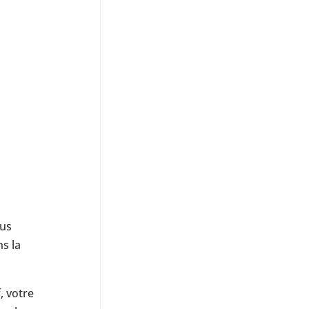
ous
s la
, votre