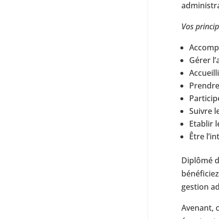
administra
Vos princi
Accompa
Gérer l’
Accueill
Prendre 
Particip
Suivre 
Etablir 
Être l’i
Diplômé d
bénéficiez
gestion ad
Avenant, c